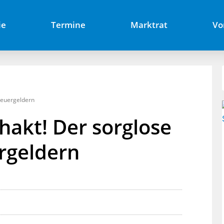
ie
Termine
Marktrat
Vo
teuergeldern
akt! Der sorglose
rgeldern