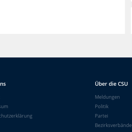
uns
Über die CSU
t
Meldungen
sum
Politik
chutzerklärung
Partei
Bezirksverbände