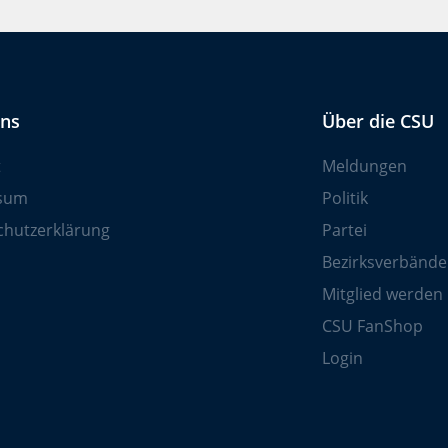
uns
Über die CSU
t
Meldungen
sum
Politik
chutzerklärung
Partei
Bezirksverbände
Mitglied werden
CSU FanShop
Login