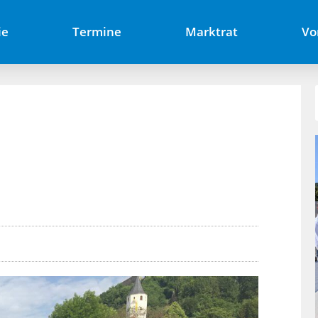
ie
Termine
Marktrat
Vo