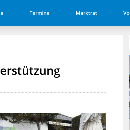
ie
Termine
Marktrat
Vo
terstützung