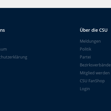
uns
Über die CSU
t
Meldungen
sum
Politik
chutzerklärung
Partei
Bezirksverbände
Mitglied werden
CSU FanShop
Login